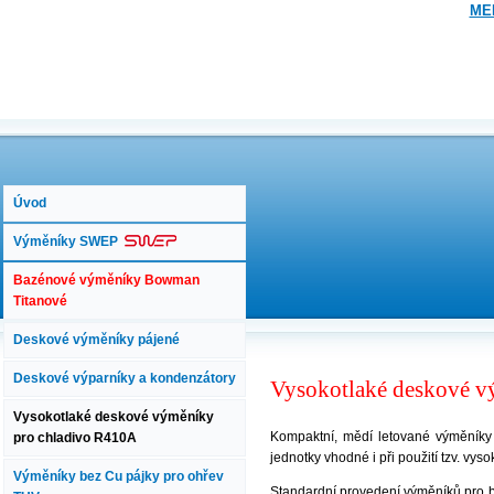
ME
Úvod
Výměníky SWEP
Bazénové výměníky Bowman
Titanové
Deskové výměníky pájené
Deskové výparníky a kondenzátory
Vysokotlaké deskové v
Vysokotlaké deskové výměníky
Kompaktní, mědí letované výměníky j
pro chladivo R410A
jednotky vhodné i při použití tzv. vyso
Výměníky bez Cu pájky pro ohřev
Standardní provedení výměníků pro bě