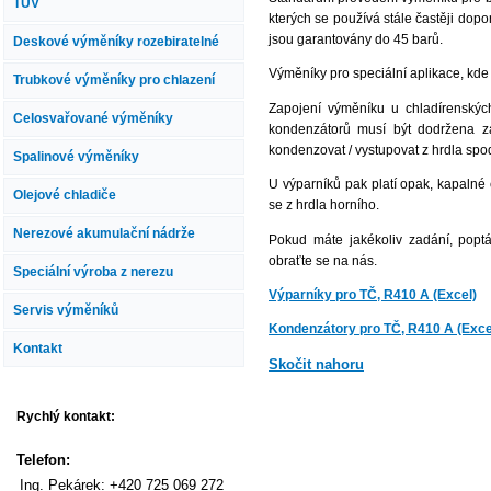
TUV
kterých se používá stále častěji dop
jsou garantovány do 45 barů.
Deskové výměníky rozebiratelné
Výměníky pro speciální aplikace, kde 
Trubkové výměníky pro chlazení
Zapojení výměníku u chladírenských
Celosvařované výměníky
kondenzátorů musí být dodržena zá
kondenzovat / vystupovat z hrdla spo
Spalinové výměníky
U výparníků pak platí opak, kapalné
Olejové chladiče
se z hrdla horního.
Nerezové akumulační nádrže
Pokud máte jakékoliv zadání, popt
obraťte se na nás.
Speciální výroba z nerezu
Výparníky pro TČ, R410 A (Excel)
Servis výměníků
Kondenzátory pro TČ, R410 A (Exce
Kontakt
Skočit nahoru
Rychlý kontakt:
Telefon:
Ing. Pekárek:
+420 725 069 272